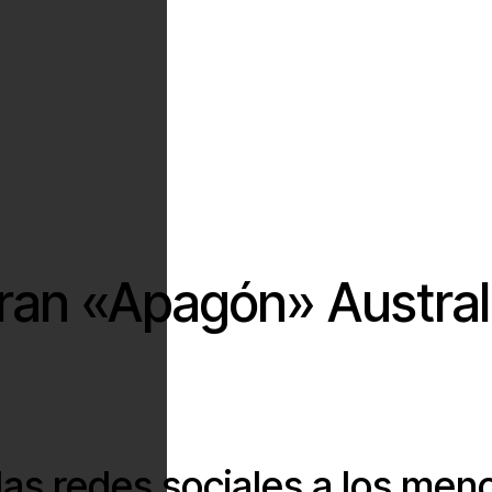
Gran «Apagón» Austral
as redes sociales a los men