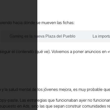
 viendo hacia dónde se mueven las fichas:
Gaming es la nueva Plaza del Pueblo
La importa
erseguir el contenido (qué ve). Volvemos a poner anuncios en 
na y la salud mental de los jóvenes mejora, es muy probable q
 copy-paste. Las estrategias que funcionaban ayer no funcion
upuesto en Ads, sino las que sepan construir comunidades rea