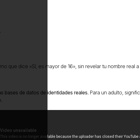
.
rno que dice «Sí, es mayor de 16», sin revelar tu nombre real a 
as bases de datos de identidades reales
. Para un adulto, signif
e.