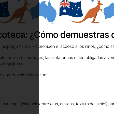
iscoteca: ¿Cómo demuestras 
 os preguntaréis: «Si prohíben el acceso a los niños, ¿cómo s
 bloquear a los menores, las plataformas están obligadas a verif
l registrarse.
e parecen ciencia ficción:
 tus rasgos (distancia entre ojos, arrugas, textura de la piel) pa