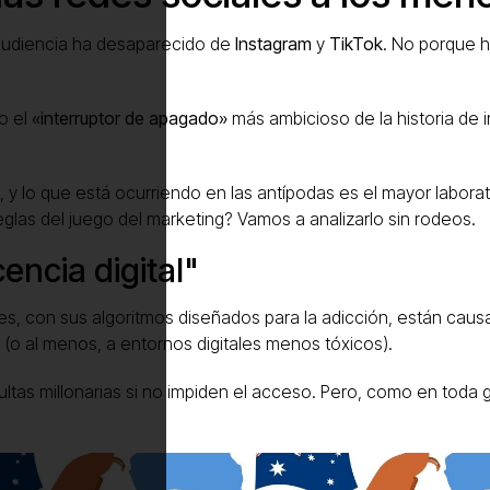
 audiencia ha desaparecido de
Instagram
y
TikTok
. No porque h
o el
«interruptor de apagado»
más ambicioso de la historia de i
l, y lo que está ocurriendo en las antípodas es el mayor labor
 reglas del juego del marketing? Vamos a analizarlo sin rodeos.
cencia digital"
les, con sus algoritmos diseñados para la adicción, están caus
 (o al menos, a entornos digitales menos tóxicos).
ltas millonarias si no impiden el acceso. Pero, como en toda gr