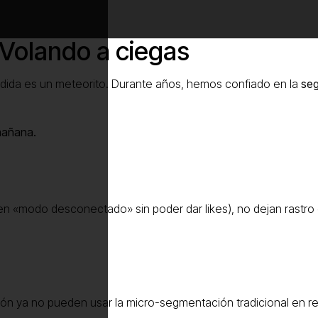
 Volando a ciegas
edida es un meteorito. Durante años, hemos confiado en la
se
mañana.
n «modo desconectado» sin poder dar likes), no dejan rastro 
ón ya no pueden usar la micro-segmentación tradicional en r